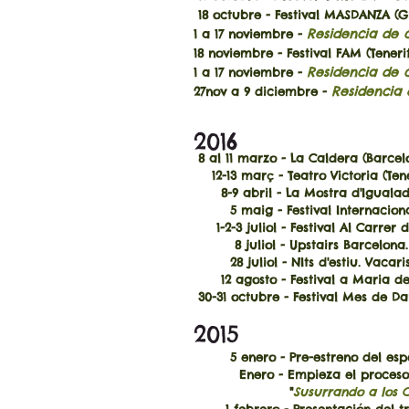
18 octubre - Festival MASDANZA (
Residencia de c
1 a 17 noviembre -
18 noviembre - Festival FAM (Teneri
Residencia de c
1 a 17
noviembre -
Residencia 
27nov a 9 diciembre
-
2016
8 al 11 marzo - La Caldera (Barcel
12-13 març - Teatro Victoria (Tene
8-9 abril - La Mostra d'Iguala
5 maig - Festival Internacional 
1-2-3 juliol - Festival Al Carrer 
8 juliol - Upstairs Barcelona.
28 juliol - NIts d'estiu. Vacaris
12 agosto - Festival a Maria de 
30-31 octubre - Festival Mes de Dan
2015
5 enero - Pre-estreno del espe
Enero - Empieza el proceso de
"
Susurrando a los 