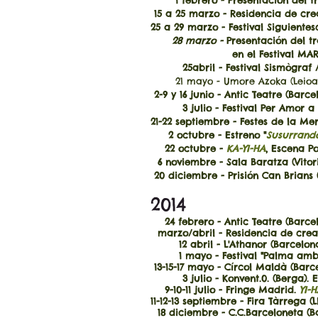
1 febrero - Presentación del trab
15 a 25 marzo - Residencia de cr
25 a 29 marzo - Festival Siguiente
28 marzo -
Presentación del t
en el Festival MART2 (Ter
25abril - Festival Sismògraf / C
21 mayo - Umore Azoka (Leioa)
2-9 y 16 junio - Antic Teatre (Barce
3 julio - Festival Per Amor a l
21-22 septiembre - Festes de la Me
2 octubre - Estreno "
Susurrando
22 octubre -
KA-YI-HA
, Escena P
6 noviembre - Sala Baratza (Vitor
20 diciembre - Prisión Can Brians 
2014
24 febrero - Antic Teatre (Barce
marzo/abril - Residencia de creac
12 abril - L'Athanor (Barcelon
1 mayo - Festival "Palma amb la
13-15-17 mayo - Círcol Maldà (Barc
3 julio - Konvent.0. (Berga). E
9-10-11 julio - Fringe Madrid.
YI-
11-12-13 septiembre - Fira Tàrrega (L
18 diciembre - C.C.Barceloneta (B