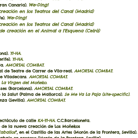
We-Ding!
Gran Canaria).
reación en los Teatros del Canal (Madrid)
We-Ding!
fe).
reación en los Teatros del Canal (Madrid)
de creación en el Animal a l'Esquena (Celrà)
ona).
YI-HA.
rife).
YI-HA.
da.
AMORTAL COMBAT.
de Teatre de Carrer de Vila-real.
AMORTAL COMBAT.
de Viladecans
.
AMORTAL
COMBAT.
La Virgen del Moñeko.
ses (Barcelona).
AMORTAL
COMBAT.
la Salut (Palma de Mallorca).
Se Me Va La Paja (site-specific).
za (Sevilla).
AMORTAL COMBAT.
ctáculo de calle
KA-YI-HA
.
C.C.Barceloneta.
 la nueva creación de Los Moñekos
Caballos
", en el Castillo de las Artes (Morón de la Frontera, Sevilla).