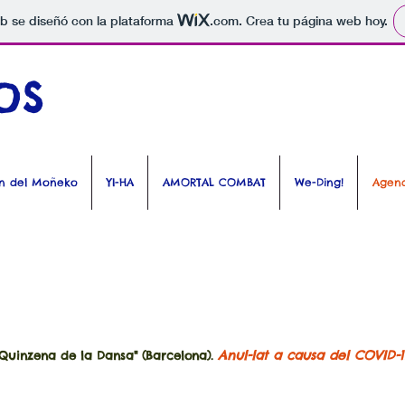
b se diseñó con la plataforma
.com
. Crea tu página web hoy.
s​
en del Moñeko
YI-HA
AMORTAL COMBAT
We-Ding!
Agen
Anul-lat a causa del COVID-
inzena de la Dansa" (Barcelona).