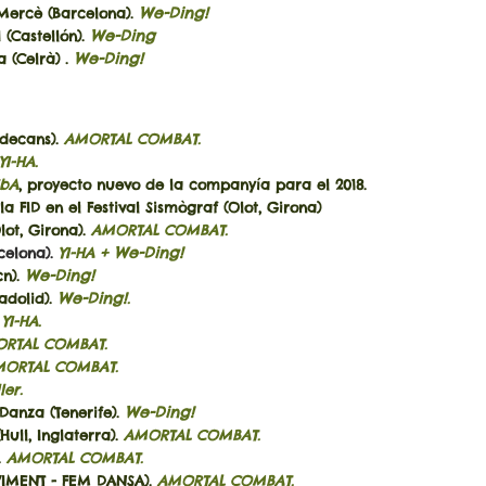
We-Ding!
 Mercè (Barcelona).
We-Ding
 (Castellón).
We-Ding!
 (Celrà) .
decans).
AMORTAL COMBAT.
YI-HA.
bA
, proyecto nuevo de la companyía para el 2018.
 el Festival Sismògraf (Olot, Girona)
ot, Girona).
AMORTAL COMBAT.
We-Ding!
rcelona).
YI-HA +
We-Ding!
cn).
We-Ding!
adolid).
.
.
YI-HA.
RTAL COMBAT.
ORTAL COMBAT.
ler.
We-Ding!
 Danza (Tenerife).
Hull, Inglaterra).
AMORTAL COMBAT.
.
AMORTAL COMBAT.
VIMENT - FEM DANSA).
AMORTAL COMBAT.