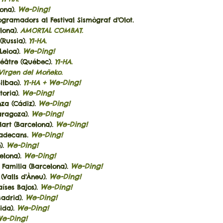
We-Ding!
lona).
ogramadors al Festival Sismògraf d'Olot.
elona).
AMORTAL COMBAT.
(Russia).
YI-HA.
We-Ding!
Leioa
).
héâtre (Québec).
YI-HA.
Virgen del Moñeko.
We-Ding!
Bilbao).
YI-HA +
We-Ding!
toria).
We-Ding!
nza (Cádiz).
We-Ding!
aragoza).
We-Ding!
art (Barcelona).
We-Ding!
iladecans.
We-Ding!
ó).
We-Ding!
elona).
We-Ding!
Familia (Barcelona).
We-Ding!
 (Valls d'Àneu).
We-Ding!
aíses Bajos).
We-Ding!
adrid
).
We-Ding!
eida
).
e-Ding!