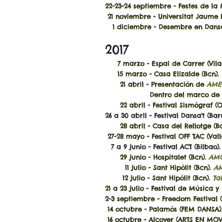
22-23-24 septiembre - Festes de la
21 noviembre - Universitat Jaume I
1 diciembre
- Desembre en Dansa
2017
7 marzo - Espai de Carrer (Vila
15 marzo - Casa Elizalde (Bcn).
21
abril - Presentación de
AME
Dentro del marco de la FID en
22 abril - Festival Sismògraf (Ol
26 a 30 abril - Festival Dansa't (Ba
28 abril - Casa del Rellotge (B
27-28 mayo - Festival OFF TAC (Vall
7 a 9 junio - Festival ACT (Bilbao)
29 junio - Hospitalet (Bcn).
AMO
11 julio - Sant Hipòlit (Bcn).
AM
12 julio - Sant Hipòlit (Bcn).
Tal
21 a 23 julio - Festival de Música y
2-3 septiembre - Freedom Festival (
14 octubre - Palamós (FEM DANSA)
16 octubre - Alcover (ARTS EN MO