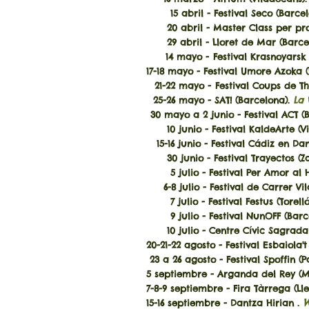
15 abril - Festival Seco (Barce
20 abril - Master Class per pr
29 abril - Lloret de Mar (Barc
14 mayo
-
Festival Krasnoyarsk 
17-18 mayo - Festival Umore Azoka
(
21-22 mayo
-
Festival Coups de T
25-26 mayo - SAT! (Barcelona).
La 
30 mayo a 2 junio - Festival ACT (
10 junio - Festival KaldeArte (Vi
15-16 junio - Festival Cádiz en Da
30 junio - Festival Trayectos (Z
5 julio - Festival Per Amor al H
6-8
julio - Festival de Carrer V
7
julio - Festival Festus (Torell
9 julio - Festival NunOFF (Barc
10 julio - Centre Cívic Sagrada 
20-21-22 agosto - Festival Esbaiola't
23 a 26 agosto - Festival Spoffin (P
5 septiembre - Arganda del Rey
(M
7-8-9 septiembre - Fira Tàrrega
(Ll
W
15-16 septiembre
- Dantza Hirian .