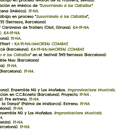
ajo en proceso (Morón de la Frontera, Sevilla).
eación en México de
"
Susurrando a los Caballos
".
scena (México).
YI-HA
.
rabajo en proceso "
Susurrando a los Caballos
",
rassa, Barcelona)
aravana de Trailers (Olot, Girona).
KA-YI-HA
.
.
KA-YI-HA
.
lona).
YI-HA
.
'Hart -
KA-YI-HA
/AMORTAL COMBAT.
rcè (Barcelona).
KA-YI-HA/AMORTAL COMBAT.
 a los Caballos
" en el festival TNT-Terrassa (Barcelona)
oble Nou (Barcelona)
ia).
YI-HA.
(Barcelona).
YI-HA.
lona). Ensemble Nü y Los Moñekos.
Improvisacions Musicals
.
ión en C.C.Bcneta (Barcelona). Proyecto
YI-HA
.
a)
.
Pre estreno.
YI-HA
.
 Dansa" (Palma de Mallorca). Estreno.
YI-HA
.
elona).
YI-HA
.
nsemble Nü y Los Moñekos.
I
mprovisacions Musicals
.
HA
.
leida).
YI-HA
.
arcelona).
YI-HA
.