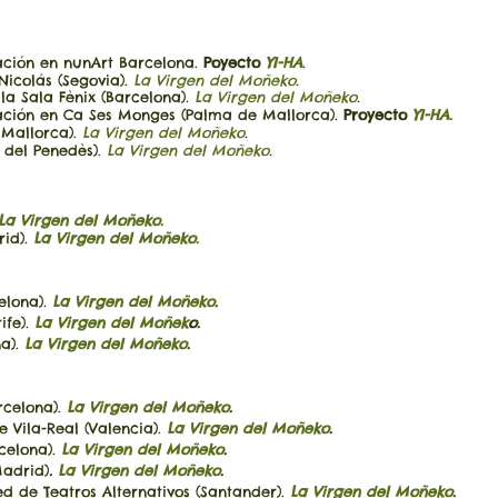
ación en nunArt Barcelona.
Poyecto
YI-HA
.
icolás (Segovia).
La Virgen del Moñeko
.
Sala Fènix (Barcelona).
La Virgen del Moñeko
.
eación en Ca Ses Monges (Palma de Mallorca).
Proyecto
YI-HA.
 Mallorca).
La Virgen del Moñeko
.
a del Penedès).
La Virgen del Moñeko
.
La Virgen del Moñeko.
id)​.
La Virgen del Moñeko.
elona).
La Virgen del Moñeko
.
ife).
La Virgen del Moñek
o.
a)
.
La Virgen del Moñeko
.
celona).
La Virgen del Moñeko
.
ila-Real (Valencia).
La Virgen del Moñeko
.
celona).
La Virgen del Moñeko
.
Madrid)
.
La Virgen del Moñeko
.
d de Teatros Alternativos (Santander).
La Virgen del Moñeko
.