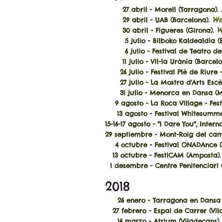
27 abril - Morell (Tarragona).
We
29 abril - UAB (Barcelona).
W
30 abril - Figueres (Girona).
5 julio - Bilboko Kaldealdia (B
6 julio - Festival de Teatro de C
11 julio - Vil-la Urània (Barcel
26 julio - Festival Plè de Riure 
27 julio - La Mostra d'Arts Escè
31 julio - Menorca en Dansa (M
9 agosto - La Roca Village - Fes
13 agosto - Festival Whitesumme
15-16-17 agosto - "I Dare You", Inte
29 septiembre - Mont-Roig del ca
4 octubre - Festival ONADAnce (
13 octubre - FestiCAM (Amposta)
1 desembre - Centre Penitenciari 
2018
26 enero - Tarragona en Dansa 
27 febrero - Espai de Carrer (Vil
16 marzo - Atrium (Viladecans)