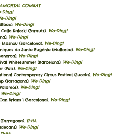
AMORTAL COMBAT
-Ding!
e-Ding!
We-Ding!
ilbao).
We-Ding!
alle Kalerki (Zarautz).
We-Ding!
ona).
We-Ding!
- Masnou (Barcelona).
We-Ding!
niques de Santa Eugènia (Mallorca).
We-Ding!
enorca).
We-Ding!
tival Whitesummer (Barcelona).
We-Ding!
r (Pals).
We-Ding!
rnational Contemporary Circus Festival (Suecia).
We-Ding!
mp (Tarragona).
We-Ding!
Palamós).
We-Ding!
.
We-Ding!
Can Brians 1 (Barcelona).
(Tarragona).
YI-HA.
We-Ding!
adecans).
.
YI-HA.