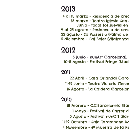
2013
4 al 13 marzo - Residencia de cre
15 marzo - Teatro Iglésia San N
Junio - todos los jueves en la 
9 al 25 agosto - Residencia de cr
22 agosto - Sa Possessió (Palma de
5 diciembre - Cal Bolet (Vilafranc
​2012​
5 junio - nunArt (Barcelona)​.
​ 10-11 Agosto - Festival Fringe (Madr
2011​
22 Abril - Casa Orlandai (Barc
11-12 Junio - Teatro Victoria (Tener
16 Agosto - La Caldera (Barcelon
2010
18 Febrero - C.C.Barceloneta (Bar
1 Mayo - Festival de Carrer de V
5 Agosto - Festival nunOff (Bar
11-12 Octubre - Sala Tarambana (
4 Noviembre - 6ª Muestra de la Re