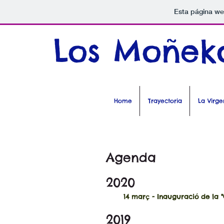
Esta página we
​Los Moñeko
Home
Trayectoria
La Virg
Agenda
2020
14 març - Inauguració de la "Qu
2019